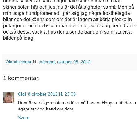
hemma,vilket kan vara något påfrestande ibland. I dag
skiner solen här och just nu är det åtta grader varmt. Men på
min tidiga hundpromenad i går såg jag några frostbelagda
bilar och det känns som om det är lagom att börja plocka in
pelargoner och fuchsior innan det är för sent. Jag beundrade
också dessa vackra hus (för tusende gången) som jag visar
bilder på idag.
Ölandsvindar
kl.
måndag, oktober 08, 2012
1 kommentar:
Cici
8 oktober 2012 kl. 23:05
Dom är verkligen söta de där små husen. Hoppas att deras
ägare tar god hand om dom.
Svara