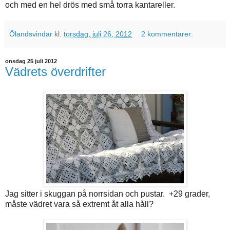
och med en hel drös med små torra kantareller.
Ölandsvindar
kl.
torsdag, juli 26, 2012
2 kommentarer:
onsdag 25 juli 2012
Vädrets överdrifter
Jag sitter i skuggan på norrsidan och pustar. +29 grader,
måste vädret vara så extremt åt alla håll?