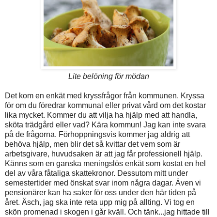
Lite belöning för mödan
Det kom en enkät med kryssfrågor från kommunen. Kryssa
för om du föredrar kommunal eller privat vård om det kostar
lika mycket. Kommer du att vilja ha hjälp med att handla,
sköta trädgård eller vad? Kära kommun! Jag kan inte svara
på de frågorna. Förhoppningsvis kommer jag aldrig att
behöva hjälp, men blir det så kvittar det vem som är
arbetsgivare, huvudsaken är att jag får professionell hjälp.
Känns som en ganska meningslös enkät som kostat en hel
del av våra fåtaliga skattekronor. Dessutom mitt under
semestertider med önskat svar inom några dagar. Även vi
pensionärer kan ha saker för oss under den här tiden på
året. Äsch, jag ska inte reta upp mig på allting. Vi tog en
skön promenad i skogen i går kväll. Och tänk...jag hittade till