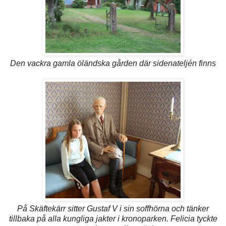
Den vackra gamla öländska gården där sidenateljén finns
På Skäftekärr sitter Gustaf V i sin soffhörna och tänker
tillbaka på alla kungliga jakter i kronoparken. Felicia tyckte