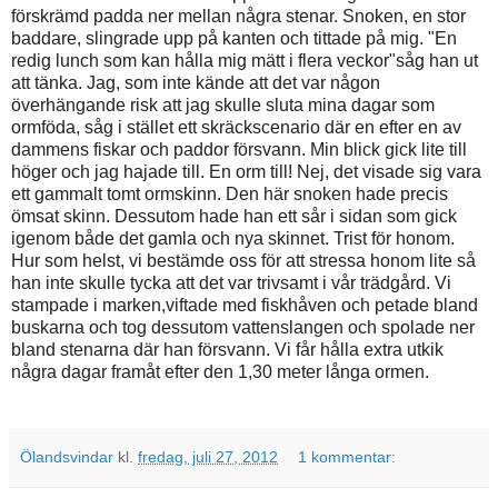
förskrämd padda ner mellan några stenar. Snoken, en stor
baddare, slingrade upp på kanten och tittade på mig. "En
redig lunch som kan hålla mig mätt i flera veckor"såg han ut
att tänka. Jag, som inte kände att det var någon
överhängande risk att jag skulle sluta mina dagar som
ormföda, såg i stället ett skräckscenario där en efter en av
dammens fiskar och paddor försvann. Min blick gick lite till
höger och jag hajade till. En orm till! Nej, det visade sig vara
ett gammalt tomt ormskinn. Den här snoken hade precis
ömsat skinn. Dessutom hade han ett sår i sidan som gick
igenom både det gamla och nya skinnet. Trist för honom.
Hur som helst, vi bestämde oss för att stressa honom lite så
han inte skulle tycka att det var trivsamt i vår trädgård. Vi
stampade i marken,viftade med fiskhåven och petade bland
buskarna och tog dessutom vattenslangen och spolade ner
bland stenarna där han försvann. Vi får hålla extra utkik
några dagar framåt efter den 1,30 meter långa ormen.
Ölandsvindar
kl.
fredag, juli 27, 2012
1 kommentar: