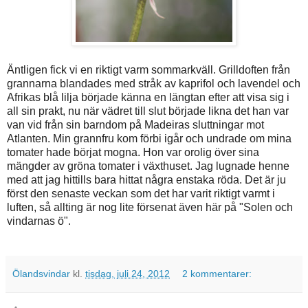
Äntligen fick vi en riktigt varm sommarkväll. Grilldoften från
grannarna blandades med stråk av kaprifol och lavendel och
Afrikas blå lilja började känna en längtan efter att visa sig i
all sin prakt, nu när vädret till slut började likna det han var
van vid från sin barndom på Madeiras sluttningar mot
Atlanten. Min grannfru kom förbi igår och undrade om mina
tomater hade börjat mogna. Hon var orolig över sina
mängder av gröna tomater i växthuset. Jag lugnade henne
med att jag hittills bara hittat några enstaka röda. Det är ju
först den senaste veckan som det har varit riktigt varmt i
luften, så allting är nog lite försenat även här på "Solen och
vindarnas ö".
Ölandsvindar
kl.
tisdag, juli 24, 2012
2 kommentarer: