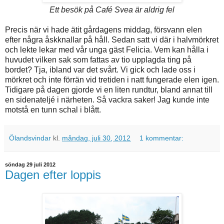
Ett besök på Café Svea är aldrig fel
Precis när vi hade ätit gårdagens middag, försvann elen
efter några åskknallar på håll. Sedan satt vi där i halvmörkret
och lekte lekar med vår unga gäst Felicia. Vem kan hålla i
huvudet vilken sak som fattas av tio upplagda ting på
bordet? Tja, ibland var det svårt. Vi gick och lade oss i
mörkret och inte förrän vid tretiden i natt fungerade elen igen.
Tidigare på dagen gjorde vi en liten rundtur, bland annat till
en sidenateljé i närheten. Så vackra saker! Jag kunde inte
motstå en tunn schal i blått.
Ölandsvindar
kl.
måndag, juli 30, 2012
1 kommentar:
söndag 29 juli 2012
Dagen efter loppis