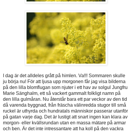
I dag är det alldeles grått på himlen. Va!!! Sommaren skulle
ju börja nu! För att ljusa upp morgonen får jag visa bilderna
på den lilla blomflugan som njuter i ett hav av solgul Jungfru
Marie Sänghalm, ett så vackert gammalt folkligt namn på
den lilla gulmåran. Nu återstår bara ett par veckor av den tid
då varenda byggnad, från fräscha välinredda stugor till små
ruckel är uthyrda och hundratals människor passerar utanför
på gatan varje dag. Det är lustigt att snart ingen kan klara av
morgon- eller kvällsrundan utan en massa mätare på armar
och ben. Är det inte intressantare att ha koll på den vackra