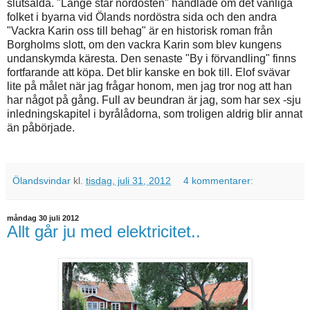
slutsålda. "Länge står nordosten" handlade om det vanliga
folket i byarna vid Ölands nordöstra sida och den andra
"Vackra Karin oss till behag" är en historisk roman från
Borgholms slott, om den vackra Karin som blev kungens
undanskymda käresta. Den senaste "By i förvandling" finns
fortfarande att köpa. Det blir kanske en bok till. Elof svävar
lite på målet när jag frågar honom, men jag tror nog att han
har något på gång. Full av beundran är jag, som har sex -sju
inledningskapitel i byrålådorna, som troligen aldrig blir annat
än påbörjade.
Ölandsvindar
kl.
tisdag, juli 31, 2012
4 kommentarer:
måndag 30 juli 2012
Allt går ju med elektricitet..