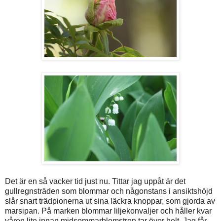
Det är en så vacker tid just nu. Tittar jag uppåt är det
gullregnsträden som blommar och någonstans i ansiktshöjd
slår snart trädpionerna ut sina läckra knoppar, som gjorda av
marsipan. På marken blommar liljekonvaljer och håller kvar
våren lite innan midsommarblomstren tar över helt. Jag får