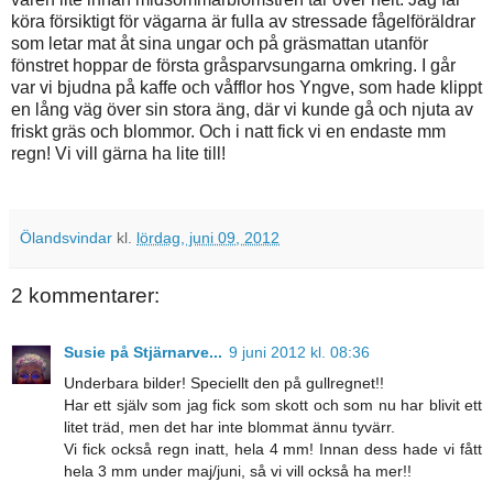
köra försiktigt för vägarna är fulla av stressade fågelföräldrar
som letar mat åt sina ungar och på gräsmattan utanför
fönstret hoppar de första gråsparvsungarna omkring. I går
var vi bjudna på kaffe och våfflor hos Yngve, som hade klippt
en lång väg över sin stora äng, där vi kunde gå och njuta av
friskt gräs och blommor. Och i natt fick vi en endaste mm
regn! Vi vill gärna ha lite till!
Ölandsvindar
kl.
lördag, juni 09, 2012
2 kommentarer:
Susie på Stjärnarve...
9 juni 2012 kl. 08:36
Underbara bilder! Speciellt den på gullregnet!!
Har ett själv som jag fick som skott och som nu har blivit ett
litet träd, men det har inte blommat ännu tyvärr.
Vi fick också regn inatt, hela 4 mm! Innan dess hade vi fått
hela 3 mm under maj/juni, så vi vill också ha mer!!