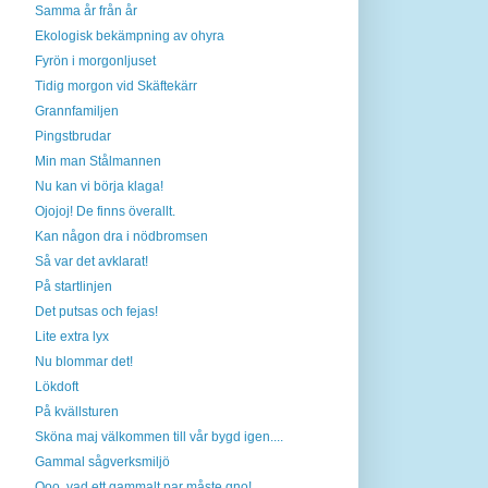
Samma år från år
Ekologisk bekämpning av ohyra
Fyrön i morgonljuset
Tidig morgon vid Skäftekärr
Grannfamiljen
Pingstbrudar
Min man Stålmannen
Nu kan vi börja klaga!
Ojojoj! De finns överallt.
Kan någon dra i nödbromsen
Så var det avklarat!
På startlinjen
Det putsas och fejas!
Lite extra lyx
Nu blommar det!
Lökdoft
På kvällsturen
Sköna maj välkommen till vår bygd igen....
Gammal sågverksmiljö
Ooo, vad ett gammalt par måste gno!