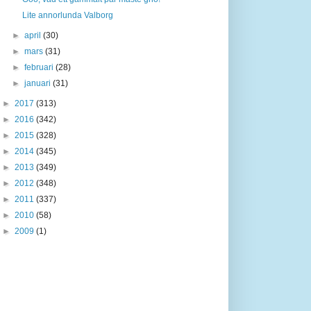
Lite annorlunda Valborg
►
april
(30)
►
mars
(31)
►
februari
(28)
►
januari
(31)
►
2017
(313)
►
2016
(342)
►
2015
(328)
►
2014
(345)
►
2013
(349)
►
2012
(348)
►
2011
(337)
►
2010
(58)
►
2009
(1)