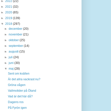
►
2022
(22)
►
2021
(32)
►
2020
(65)
►
2019
(139)
▼
2018
(297)
►
december
(20)
►
november
(21)
►
oktober
(25)
►
september
(14)
►
augusti
(15)
►
juli
(24)
►
juni
(30)
▼
maj
(28)
Sent om kvällen
Är det allra vackrast nu?
Gröna vågen
Vallmotider på Öland
Vad är det här då?
Dagens ros
På Fyrön igen