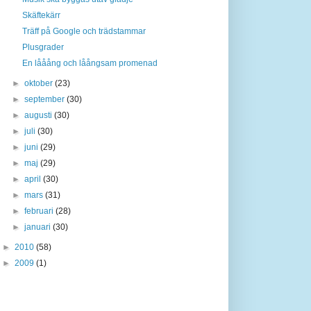
Skäftekärr
Träff på Google och trädstammar
Plusgrader
En lååång och låångsam promenad
►
oktober
(23)
►
september
(30)
►
augusti
(30)
►
juli
(30)
►
juni
(29)
►
maj
(29)
►
april
(30)
►
mars
(31)
►
februari
(28)
►
januari
(30)
►
2010
(58)
►
2009
(1)