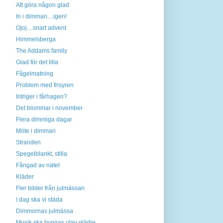
Att göra någon glad
In i dimman....igen!
Ojoj....snart advent
Himmelsberga
The Addams family
Glad för det lilla
Fågelmatning
Problem med frisyren
Intriger i fårhagen?
Det blommar i november
Flera dimmiga dagar
Möte i dimman
Stranden
Spegelblankt, stilla
Fångad av nätet
Kläder
Fler bilder från julmässan
I dag ska vi städa
Dimmornas julmässa
Musik ska byggas utav glädje