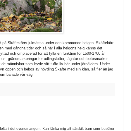
 tid på Skäftekärrs julmässa under den kommande helgen. Skäftekärr
en med gångna tider och så här i alla helgons helg känns det
flyttad och omplacerad för att fylla en funktion för 1500-1700 år
hus, gränsmarkeringar för odlingslotter, fägator och betesmarker
er de människor som levde sitt tuffa liv här under järnåldern. Under
yn öppen och bebos av hövding Skafte med sin klan, så fler än jag
om banade vår väg.
t delta i det evenemangent. Kan tänka mig att särskilt barn som besöker