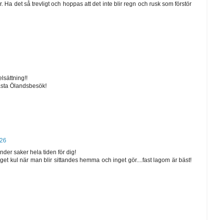
ider. Ha det så trevligt och hoppas att det inte blir regn och rusk som förstör
lsättning!!
 nästa Ölandsbesök!
:26
der saker hela tiden för dig!
inget kul när man blir sittandes hemma och inget gör....fast lagom är bäst!