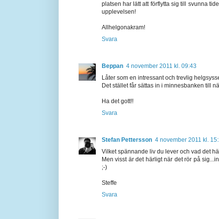
platsen har lätt att förflytta sig till svunna t
upplevelsen!
Allhelgonakram!
Svara
Beppan
4 november 2011 kl. 09:43
Låter som en intressant och trevlig helgsysse
Det stället får sättas in i minnesbanken till
Ha det gott!!
Svara
Stefan Pettersson
4 november 2011 kl. 15
Vilket spännande liv du lever och vad det hän
Men visst är det härligt när det rör på sig...
;-)
Steffe
Svara