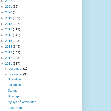
►
2022
(22)
►
2021
(32)
►
2020
(65)
►
2019
(139)
►
2018
(297)
►
2017
(313)
►
2016
(342)
►
2015
(328)
►
2014
(345)
►
2013
(349)
►
2012
(348)
▼
2011
(337)
►
december
(17)
▼
november
(30)
Strandfynd
Julkänsla???
Stormen
Boksläpp
Ny syn på omvärlden
Ljus i mörkret