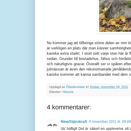
Nu kommer jag att tillbringa större delen av min
är verkligen en plats där man känner samhörighet
kanske extra starkt. I stort sett varje sten här är 
sedan. Grunder till bostadshus, fähus och förråds
och naturligtvis gravar. Överallt ser vi spåren eft
julmässan är även den rekonstruerade järnåldersb
kanske kommer att känna sambandet med dem s
Upplagd av
Ölandsvindar
kl.
fredag, november 04, 2011
Etiketter:
Historia
4 kommentarer:
Nina/Stjärnkraft
4 november 2011 kl. 09:06
Va' häftigt! Det är säkert en upplevelse at